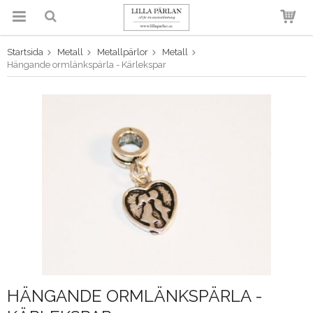
Startsida
Metall
Metallpärlor
Metall
Produkten har blivit tillagd i
Hängande ormlänkspärla - Kärlekspar
varukorgen
HÄNGANDE ORMLÄNKSPÄRLA -