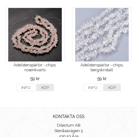
Ädelstenspärlor - chips,
Ädelstenspärlor - chips,
rosenkvarts
bergskristall
59 kr
59 kr
INFO
KÖP
INFO
KÖP
KONTAKTA OSS
Dilectum AB
Stenåsavägen 5
439 53 Åsa