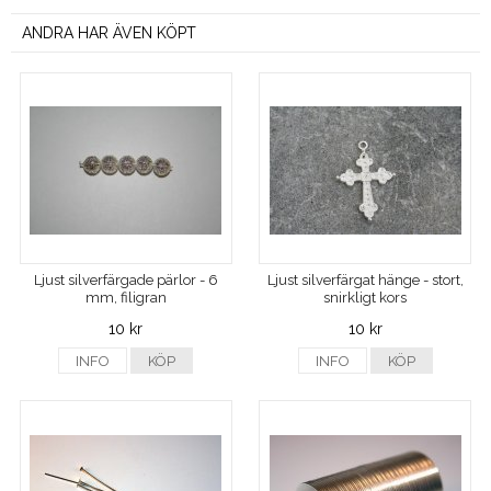
ANDRA HAR ÄVEN KÖPT
Ljust silverfärgade pärlor - 6
Ljust silverfärgat hänge - stort,
mm, filigran
snirkligt kors
10 kr
10 kr
INFO
KÖP
INFO
KÖP