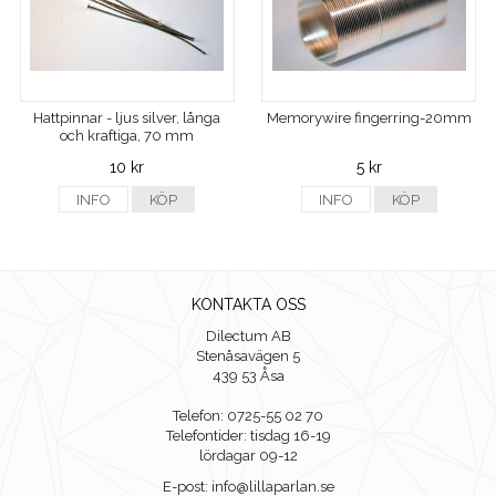
Hattpinnar - ljus silver, långa
Memorywire fingerring-20mm
och kraftiga, 70 mm
10 kr
5 kr
INFO
KÖP
INFO
KÖP
KONTAKTA OSS
Dilectum AB
Stenåsavägen 5
439 53 Åsa
Telefon: 0725-55 02 70
Telefontider: tisdag 16-19
lördagar 09-12
E-post: info@lillaparlan.se