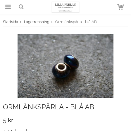
Startsida
Lagerrensning
Ormlänkspärla - blå AB
Produkten har blivit tillagd i
varukorgen
ORMLÄNKSPÄRLA - BLÅ AB
5 kr