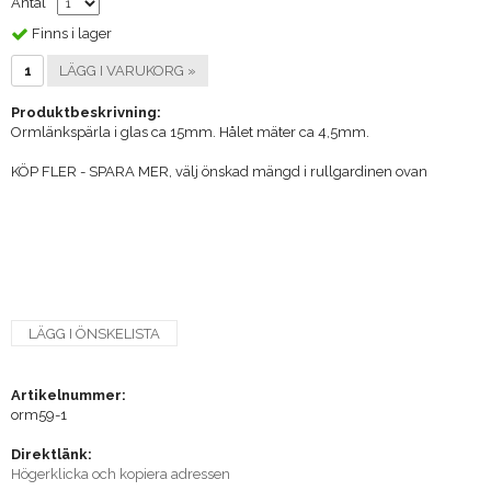
Antal
Finns i lager
LÄGG I VARUKORG »
Produktbeskrivning:
Ormlänkspärla i glas ca 15mm. Hålet mäter ca 4,5mm.
KÖP FLER - SPARA MER, välj önskad mängd i rullgardinen ovan
LÄGG I ÖNSKELISTA
Artikelnummer:
orm59-1
Direktlänk:
Högerklicka och kopiera adressen