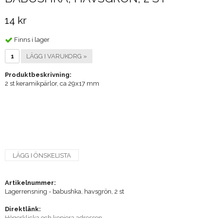
14 kr
Finns i lager
LÄGG I VARUKORG »
Produktbeskrivning:
2 st keramikpärlor, ca 29x17 mm
LÄGG I ÖNSKELISTA
Artikelnummer:
Lagerrensning - babushka, havsgrön, 2 st
Direktlänk:
Högerklicka och kopiera adressen