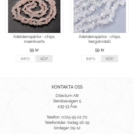
Ädelstenspärlor - chips,
Ädelstenspärlor - chips,
rosenkvarts
bergskristall
59 kr
59 kr
INFO
KÖP
INFO
KÖP
KONTAKTA OSS
Dilectum AB
Stenåsavägen 5
439 53 Åsa
Telefon: 0725-55 02 70
Telefontider: tisdag 16-19
lördagar 09-12