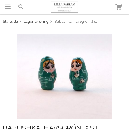
Startsida
Lagerrensning
Babushka, havsgrön, 2 st
Produkten har blivit tillagd i
varukorgen
BABUSHKA, HAVSGRÖN, 2 ST