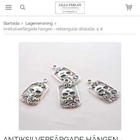
Startsida
Lagerrensning
Produkten har blivit tillagd i
Antiksilverfärgade hängen - rektangulär döskalle, 4 st
varukorgen
ANTIKSILVERFÄRGADE HÄNGEN -