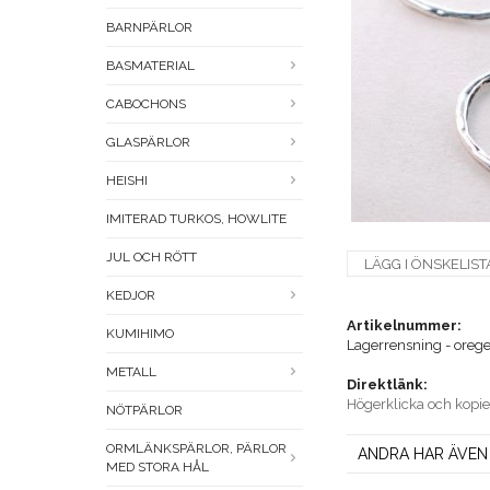
BARNPÄRLOR
BASMATERIAL
CABOCHONS
GLASPÄRLOR
HEISHI
IMITERAD TURKOS, HOWLITE
JUL OCH RÖTT
LÄGG I ÖNSKELIST
KEDJOR
Artikelnummer:
KUMIHIMO
Lagerrensning - orege
METALL
Direktlänk:
Högerklicka och kopi
NÖTPÄRLOR
ORMLÄNKSPÄRLOR, PÄRLOR
ANDRA HAR ÄVEN
MED STORA HÅL