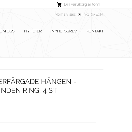
Din varukorg är tom!
Moms visas:
Inkl
Exkl
OM OSS
NYHETER
NYHETSBREV
KONTAKT
VERFÄRGADE HÄNGEN -
DEN RING, 4 ST