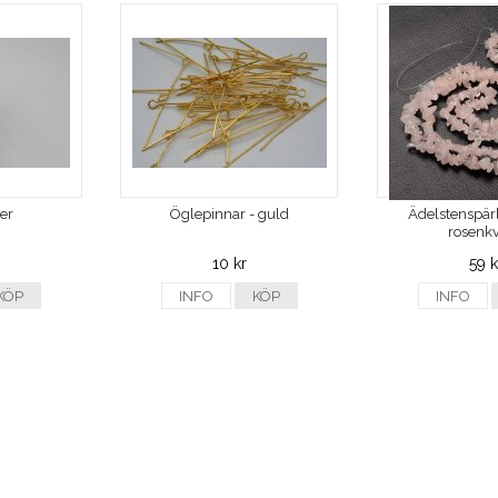
ver
Öglepinnar - guld
Ädelstenspärl
rosenkv
10 kr
59 k
KÖP
INFO
KÖP
INFO