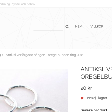
lverkning, pyssel och hobby
HEM
VILLKOR
g
Antiksilverfärgade hängen - oregelbunden ring, 4 st
ANTIKSIL
OREGELBUN
20 kr
Finns ej i lagret
Bevaka produkt