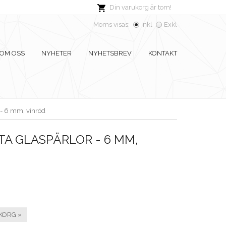
Din varukorg är tom!
Moms visas:
Inkl
Exkl
OM OSS
NYHETER
NYHETSBREV
KONTAKT
 - 6 mm, vinröd
A GLASPÄRLOR - 6 MM,
KORG »