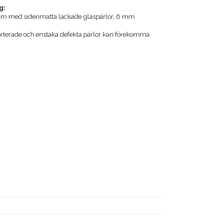
g:
 cm med sidenmatta lackade glaspärlor, 6 mm
orterade och enstaka defekta pärlor kan förekomma