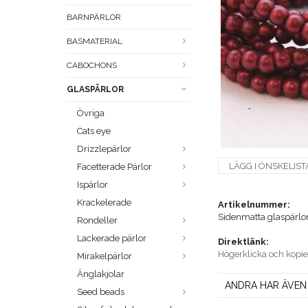
BARNPÄRLOR
BASMATERIAL
CABOCHONS
GLASPÄRLOR
Övriga
Cats eye
Drizzlepärlor
LÄGG I ÖNSKELIST
Facetterade Pärlor
Ispärlor
Krackelerade
Artikelnummer:
Sidenmatta glaspärlo
Rondeller
Lackerade pärlor
Direktlänk:
Högerklicka och kopi
Mirakelpärlor
Änglakjolar
ANDRA HAR ÄVEN
Seed beads