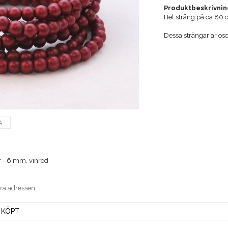
Produktbeskrivnin
Hel sträng på ca 80
Dessa strängar är os
A
r - 6 mm, vinröd
era adressen
 KÖPT