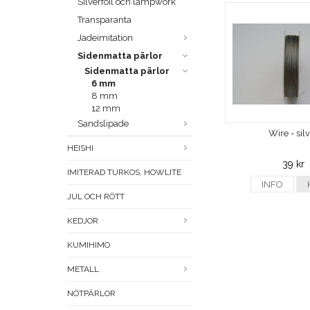
Silverfoil och lampwork
Transparanta
Jadeimitation
Sidenmatta pärlor
Sidenmatta pärlor
6 mm
8 mm
12 mm
Sandslipade
Wire - sil
HEISHI
39 kr
IMITERAD TURKOS, HOWLITE
INFO
JUL OCH RÖTT
KEDJOR
KUMIHIMO
METALL
NÖTPÄRLOR