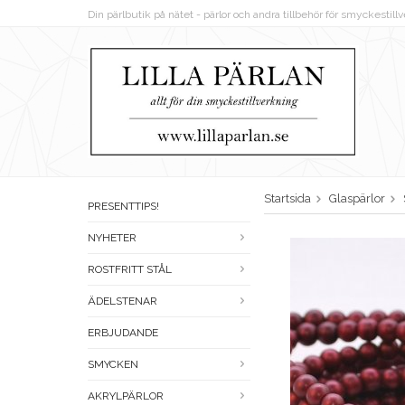
Din pärlbutik på nätet - pärlor och andra tillbehör för smyckestil
Startsida
Glaspärlor
PRESENTTIPS!
NYHETER
ROSTFRITT STÅL
ÄDELSTENAR
ERBJUDANDE
SMYCKEN
AKRYLPÄRLOR