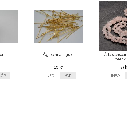
ver
Öglepinnar - guld
Ädelstenspärl
rosenkv
10 kr
59 k
KÖP
INFO
KÖP
INFO