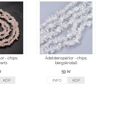
or - chips,
Ädelstenspärlor - chips,
arts
bergskristall
r
59 kr
KÖP
INFO
KÖP