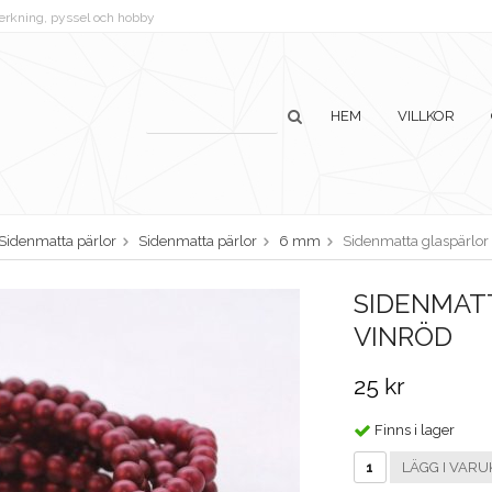
lverkning, pyssel och hobby
HEM
VILLKOR
Sidenmatta pärlor
Sidenmatta pärlor
6 mm
Sidenmatta glaspärlor
SIDENMATT
VINRÖD
25 kr
Finns i lager
LÄGG I VARU