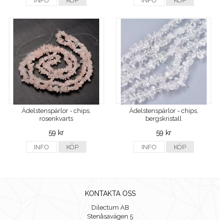
INFO
KÖP
INFO
KÖP
Ädelstenspärlor - chips,
Ädelstenspärlor - chips,
rosenkvarts
bergskristall
59 kr
59 kr
INFO
KÖP
INFO
KÖP
KONTAKTA OSS
Dilectum AB
Stenåsavägen 5