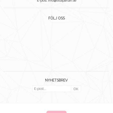
E-post: info@lillaparlan.se
FÖLJ OSS
NYHETSBREV
OK