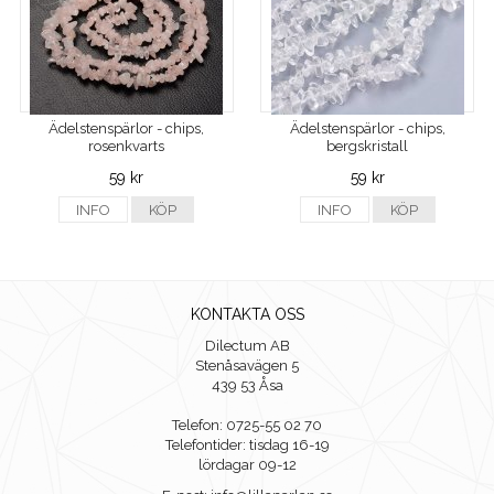
Ädelstenspärlor - chips,
Ädelstenspärlor - chips,
rosenkvarts
bergskristall
59 kr
59 kr
INFO
KÖP
INFO
KÖP
KONTAKTA OSS
Dilectum AB
Stenåsavägen 5
439 53 Åsa
Telefon: 0725-55 02 70
Telefontider: tisdag 16-19
lördagar 09-12