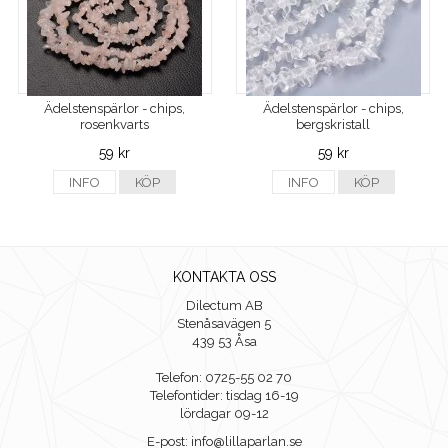
Ädelstenspärlor - chips,
Ädelstenspärlor - chips,
rosenkvarts
bergskristall
59 kr
59 kr
INFO
KÖP
INFO
KÖP
KONTAKTA OSS
Dilectum AB
Stenåsavägen 5
439 53 Åsa
Telefon: 0725-55 02 70
Telefontider: tisdag 16-19
lördagar 09-12
E-post: info@lillaparlan.se