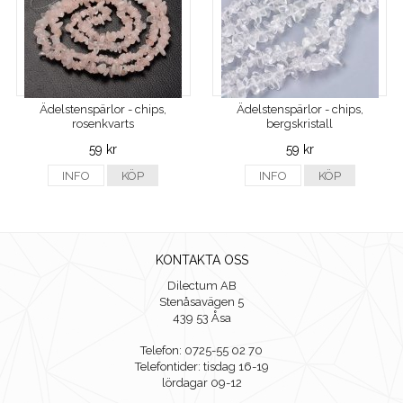
Ädelstenspärlor - chips,
Ädelstenspärlor - chips,
rosenkvarts
bergskristall
59 kr
59 kr
INFO
KÖP
INFO
KÖP
KONTAKTA OSS
Dilectum AB
Stenåsavägen 5
439 53 Åsa
Telefon: 0725-55 02 70
Telefontider: tisdag 16-19
lördagar 09-12