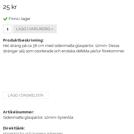
25 kr
Finns i lager
LÄGG I VARUKORG »
Produktbeskrivning:
Hel sträng på ca 38 cm med sidenmatta glaspärlor, 12mm. Dessa
strängar sälj som osorterade och enstaka defekta pärlor förekommer.
LÄGG I ÖNSKELISTA
Artikelnummer:
Sidenmatta glaspärlor, 12mm-Syrenlila
Direktlänk:
Högerklicka och kopiera adressen