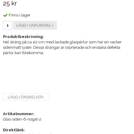
25 kr
Finns i lager
LÄGG I VARUKORG »
Produktbeskrivning:
Hel sträng på ca 40 cm med lackade glaspärlor som har en vacker
sidenmatt lyster. Dessa strängar är osorterade och enstaka defekta
pärlor kan förekomma.
LÄGG I ÖNSKELISTA
Artikelnummer:
Glas-siden-6-nogat-2
Direktlänk: