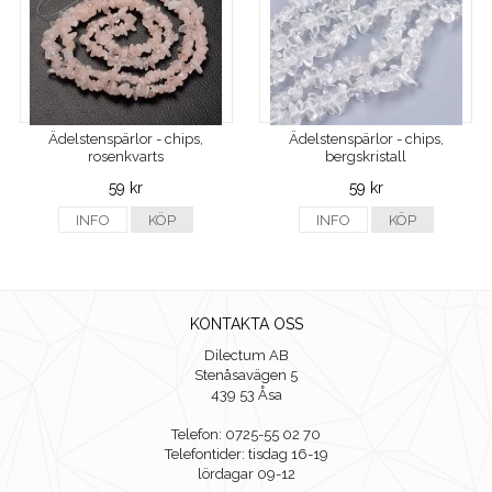
Ädelstenspärlor - chips,
Ädelstenspärlor - chips,
rosenkvarts
bergskristall
59 kr
59 kr
INFO
KÖP
INFO
KÖP
KONTAKTA OSS
Dilectum AB
Stenåsavägen 5
439 53 Åsa
Telefon: 0725-55 02 70
Telefontider: tisdag 16-19
lördagar 09-12