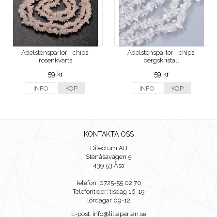
Ädelstenspärlor - chips,
Ädelstenspärlor - chips,
rosenkvarts
bergskristall
59 kr
59 kr
INFO
KÖP
INFO
KÖP
KONTAKTA OSS
Dilectum AB
Stenåsavägen 5
439 53 Åsa
Telefon: 0725-55 02 70
Telefontider: tisdag 16-19
lördagar 09-12
E-post: info@lillaparlan.se