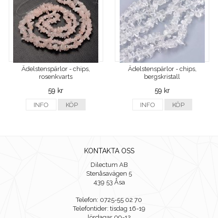
Ädelstenspärlor - chips,
Ädelstenspärlor - chips,
rosenkvarts
bergskristall
59 kr
59 kr
INFO
KÖP
INFO
KÖP
KONTAKTA OSS
Dilectum AB
Stenåsavägen 5
439 53 Åsa
Telefon: 0725-55 02 70
Telefontider: tisdag 16-19
lördagar 09-12