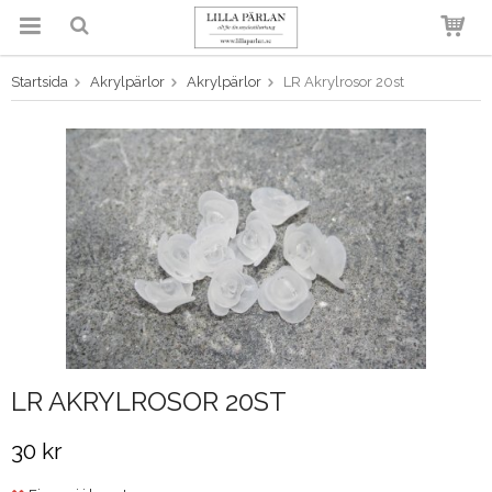
Startsida
Akrylpärlor
Akrylpärlor
LR Akrylrosor 20st
Produkten har blivit tillagd i
varukorgen
LR AKRYLROSOR 20ST
30 kr