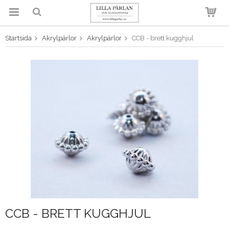
Startsida
Akrylpärlor
Akrylpärlor
CCB - brett kugghjul
Produkten har blivit tillagd i
varukorgen
CCB - BRETT KUGGHJUL