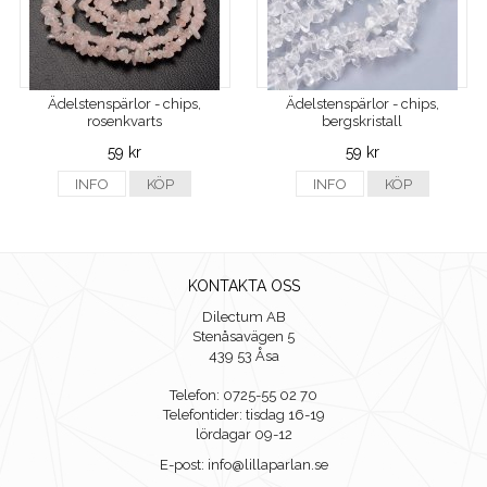
Ädelstenspärlor - chips,
Ädelstenspärlor - chips,
rosenkvarts
bergskristall
59 kr
59 kr
INFO
KÖP
INFO
KÖP
KONTAKTA OSS
Dilectum AB
Stenåsavägen 5
439 53 Åsa
Telefon: 0725-55 02 70
Telefontider: tisdag 16-19
lördagar 09-12
E-post: info@lillaparlan.se