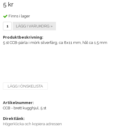
5 kr
Finns i lager
LÄGG I VARUKORG »
Produktbeskrivning:
5 st CCB-pärla i mörk silverfärg, ca 8x11 mm, hål ca 1,5 mm
LÄGG I ÖNSKELISTA
Artikelnummer:
CCB - brett kugghjul, 5 st
Direktlänk:
Högerklicka och kopiera adressen